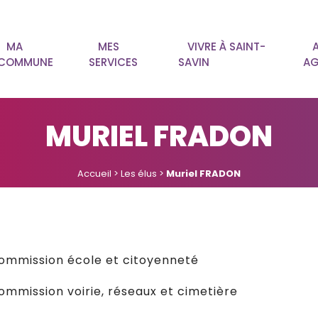
MA
MES
VIVRE À SAINT-
COMMUNE
SERVICES
SAVIN
AG
MURIEL FRADON
Accueil
>
Les élus
>
Muriel FRADON
ommission école et citoyenneté
ommission voirie, réseaux et cimetière