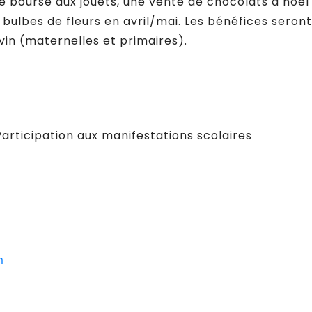
e bourse aux jouets, une vente de chocolats à noël 
 bulbes de fleurs en avril/mai. Les bénéfices seront
vin (maternelles et primaires).
Participation aux manifestations scolaires
m