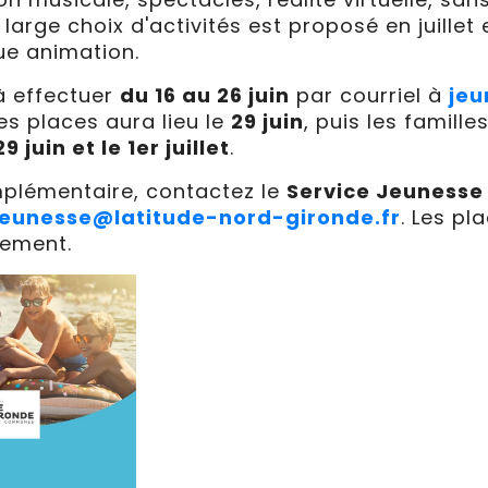
n large choix d'activités est proposé en juille
ue animation.
à effectuer
du 16 au 26 juin
par courriel à
jeu
des places aura lieu le
29 juin
, puis les famill
29 juin et le 1er juillet
.
mplémentaire, contactez le
Service Jeunesse
jeunesse@latitude-nord-gironde.fr
. Les pl
dement.