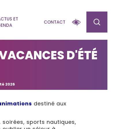
ACTUS ET
CONTACT
ENDA
VACANCES D'ÉTÉ
té 2026
animations
destiné aux
, soirées, sports nautiques,
 oublier un séjour à