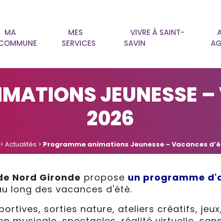
MA
MES
VIVRE À SAINT-
COMMUNE
SERVICES
SAVIN
AG
MATIONS JEUNESSE – 
2026
>
Actualités
>
Programme animations Jeunesse – Vacances d’é
de Nord Gironde
propose
un programme d'
u long des vacances d'été.
rtives, sorties nature, ateliers créatifs, jeux
n musicale, spectacles, réalité virtuelle, sans