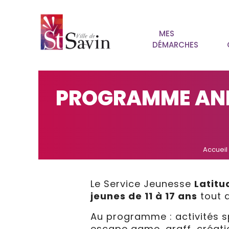
MES
DÉMARCHES
PROGRAMME ANI
Accueil
Le Service Jeunesse
Latitu
jeunes de 11 à 17 ans
tout a
Au programme : activités spo
escape game, graff, créatio