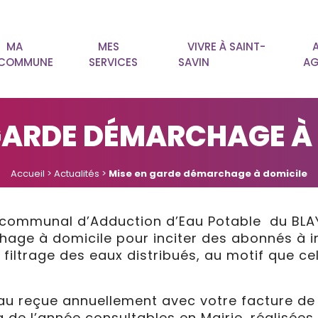
MA
MES
VIVRE À SAINT-
COMMUNE
SERVICES
SAVIN
AG
GARDE DÉMARCHAGE À
Accueil
>
Actualités
>
Mise en garde démarchage à domicile
ercommunal d’Adduction d’Eau Potable du BLAY
ge à domicile pour inciter des abonnés à ins
t filtrage des eaux distribués, au motif que c
eau reçue annuellement avec votre facture d
 de l’année consultables en Mairie, réalisée