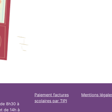
Paiement factures
Mentions légale
scolaires par TIPI
 de 8h30 à
et de 14h à